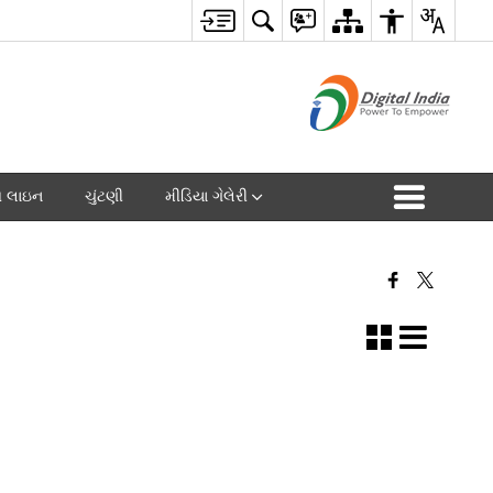
પ લાઇન
ચુંટણી
મીડિયા ગેલેરી