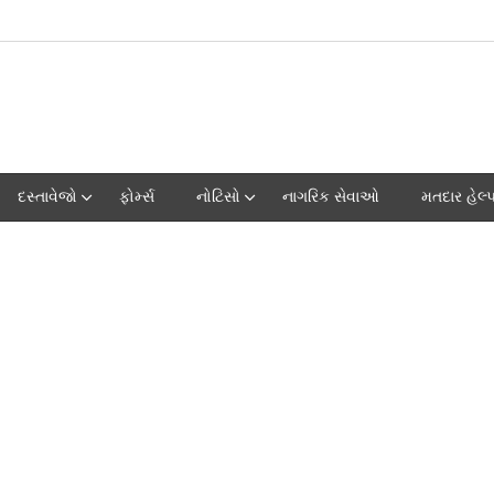
દસ્તાવેજો
ફોર્મ્સ
નોટિસો
નાગરિક સેવાઓ
મતદાર હેલ્