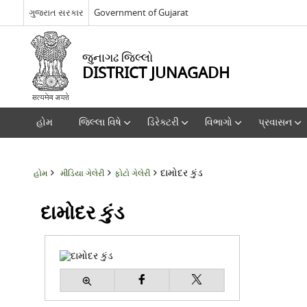
ગુજરાત સરકાર
Government of Gujarat
જુનાગઢ જિલ્લો
DISTRICT JUNAGADH
હોમ
જિલ્લા વિષે
ડિરેક્ટરી
વિભાગો
પ્રવાસન
દામોદર કુંડ
હોમ
મીડિયા ગેલેરી
ફોટો ગેલેરી
દામોદર કુંડ
દામોદર કુંડ