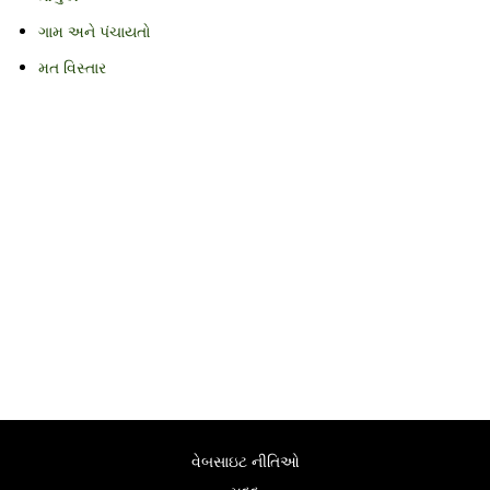
ગામ અને પંચાયતો
મત વિસ્તાર
વેબસાઇટ નીતિઓ