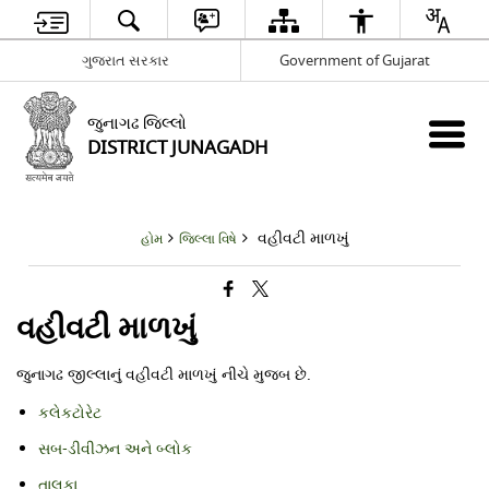
ગુજરાત સરકાર
Government of Gujarat
જુનાગઢ જિલ્લો
DISTRICT JUNAGADH
વહીવટી માળખું
હોમ
જિલ્લા વિષે
વહીવટી માળખું
જુનાગઢ જીલ્લાનું વહીવટી માળખું નીચે મુજબ છે.
કલેકટોરેટ
સબ-ડીવીઝન અને બ્લોક
તાલુકા