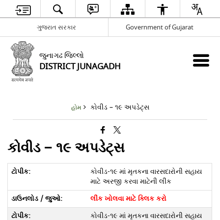
ગુજરાત સરકાર
Government of Gujarat
જુનાગઢ જિલ્લો
DISTRICT JUNAGADH
કોવીડ – ૧૯ અપડેટ્સ
હોમ
કોવીડ – ૧૯ અપડેટ્સ
કોવીડ-૧૯ માં મૃતકના વારસદારોની સહાય
માટે અરજી કરવા માટેની લીંક
લીંક ખોલવા માટે ક્લિક કરો
કોવીડ-૧૯ માં મૃતકના વારસદારોની સહાય