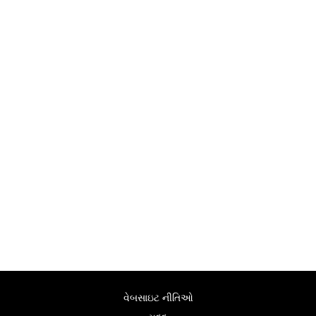
વેબસાઇટ નીતિઓ