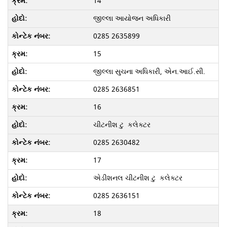
14
જીલ્લા આયોજન અધિકારી
0285 2635899
15
જીલ્લા સુચના અધિકારી, એન.આઈ.સી.
0285 2636851
16
ચીટનીશ ટુ કલેક્ટર
0285 2630482
17
એડીશનલ ચીટનીશ ટુ કલેક્ટર
0285 2636151
18