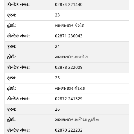
02874 221440
23
મામલતદાર કેશોદ
02871 236043
24
મામલતદાર માંગરોળ
02878 222009
25
મામલતદાર મેંદરડા
02872 241329
26
મામલતદાર માળિયા હાટીના
02870 222232