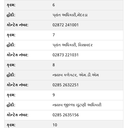
6
પ્રાંત અધિકારી,મેંદરડા
02872 241001
7
પ્રાંત અધિકારી, વિસાવદર
02873 221031
8
નાયબ કલેક્ટર, એમ.ડી.એમ
0285 2632251
9
નાયબ જીલ્લા ચુંટણી અધિકારી
0285 2635156
10