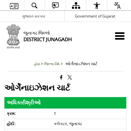
ગુજરાત સરકાર
Government of Gujarat
જુનાગઢ જિલ્લો
DISTRICT JUNAGADH
ઓર્ગેનાઇઝેશન ચાર્ટ
હોમ
જિલ્લા વિષે
ઓર્ગેનાઇઝેશન ચાર્ટ
અધિકારીશ્રીઓ
1
કલેક્ટર, જુનાગઢ