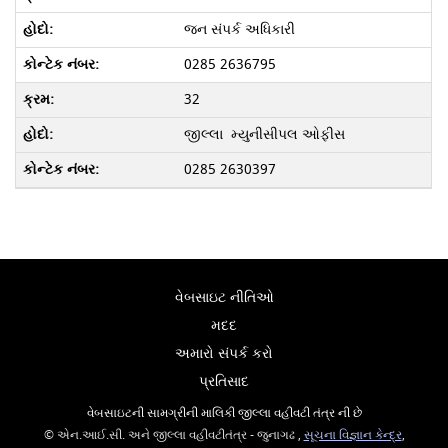
જન સંપર્ક અધિકારી
0285 2636795
32
જીલ્લા મ્યુનીસીપલ ઓફીસ
0285 2630397
વેબસાઇટ નીતિઓ
મદદ
અમારો સંપર્ક કરો
પ્રતિસાદ
વેબસાઇટની સામગ્રીની માલિકી જીલ્લા વહીવટી તંત્ર ની છે
© એન.આઈ.સી. અને જીલ્લા વહીવટીતંત્ર - જુનાગઢ ,
સૂચના વિજ્ઞાન કેન્દ્ર
,