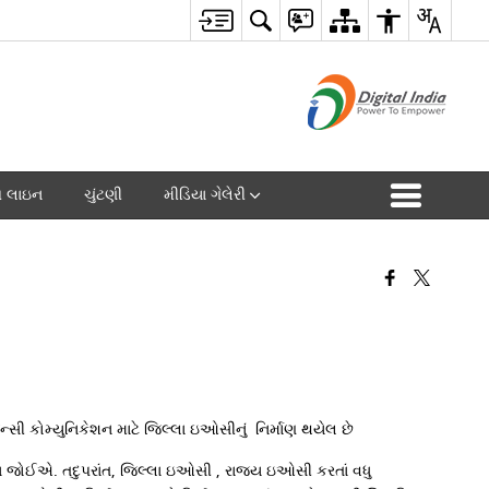
પ લાઇન
ચુંટણી
મીડિયા ગેલેરી
ી કોમ્યુનિકેશન માટે જિલ્લા ઇઓસીનું નિર્માણ થયેલ છે
ોવા જોઈએ. તદુપરાંત, જિલ્લા ઇઓસી , રાજ્ય ઇઓસી કરતાં વધુ