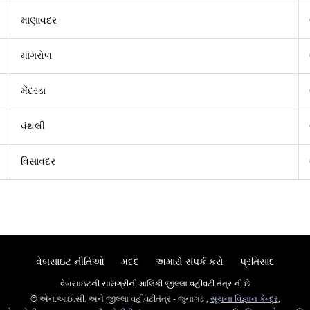
માણાવદર
માંગરોળ
મેંદરડા
વંથલી
વિસાવદર
વેબસાઇટ નીતિઓ
મદદ
અમારો સંપર્ક કરો
પ્રતિસાદ
વેબસાઇટની સામગ્રીની માલિકી જીલ્લા વહીવટી તંત્ર ની છે
© એન.આઈ.સી. અને જીલ્લા વહીવટીતંત્ર - જુનાગઢ ,
સૂચના વિજ્ઞાન કેન્દ્ર
,