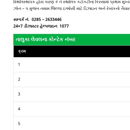
સ્થિતિસ્થાપક હોય કારણ કે તે સ્થાનિક કટોકટીના કિસ્સામાં પ્રથમ મ
ઝોન – ૫ મુજબ તમામ જિલ્લા ઇઓસી માટે ડિઝાઇન અને રેખાંકનો તૈયાર 
સમ્પર્ક નંં.
0285 – 2633446
24×7 ડીઝાસ્ટર હેલ્પલાઇન 1077
તાલુકા લેવલના કોન્ટેક નંબર
ક્રમ
1
2
3
4
5