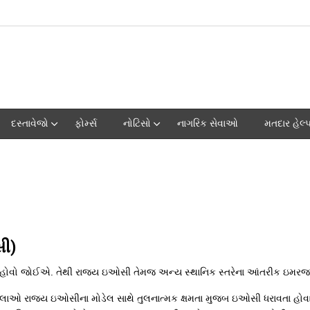
દસ્તાવેજો
ફોર્મ્સ
નોટિસો
નાગરિક સેવાઓ
મતદાર હેલ્
સી)
 હોવો જોઈએ. તેથી રાજ્ય ઇઓસી તેમજ અન્ય સ્થાનિક સ્તરેના આંતરીક ઇમરજન્સ
ાં જીલ્લાઓ રાજ્ય ઇઓસીના મોડેલ સાથે તુલનાત્મક ક્ષમતા મુજબ ઇઓસી ધરાવતા હ