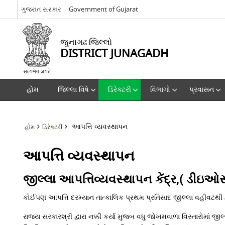
ગુજરાત સરકાર
Government of Gujarat
જુનાગઢ જિલ્લો
DISTRICT JUNAGADH
હોમ
જિલ્લા વિષે
ડિરેક્ટરી
વિભાગો
પ્રવાસન
આપત્તિ વ્યવસ્થાપન
હોમ
ડિરેક્ટરી
આપત્તિ વ્યવસ્થાપન
જીલ્લા આપત્તિવ્યવસ્થાપન કેંદ્ર,( ડીઇઓ
કોઈપણ આપત્તિ દરમ્યાન તાત્કાલિક પ્રથમ પ્રતિસાદ જીલ્લા વહીવટથી
રાજ્ય સરકારશ્રી દ્વારા નક્કી કર્યા મુજબ વધુ જોખમવાળા વિસ્તારોમ