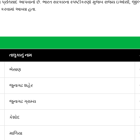
ુખ્ય પ્રતિસાદ આપવાનો છે. ભારત સરકારના સ્પષ્ટીકરણો મુજ્બ રાજ્ય ઇઓસી, જી
કરવામાં આવ્યા હતા.
તાલુકાનું નામ
ભેસાણ
જુનાગઢ શહેર
જુનાગઢ ગ્રામ્ય
કેશોદ
માળિયા