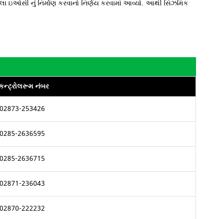
લ્લા ઇઓસી નું નિર્માણ કરવાનો નિર્ણય કરવામાં આવ્યો. આથી સિઝમિક
કન્ટ્રોલરૂમ નંબર
02873-253426
0285-2636595
0285-2636715
02871-236043
02870-222232